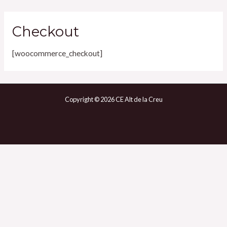
Ir
al
Checkout
contenido
[woocommerce_checkout]
Copyright © 2026 CE Alt de la Creu