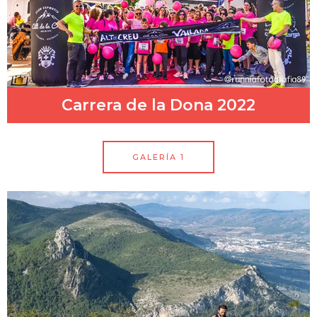
Carrera de la Dona 2022
GALERÍA 1