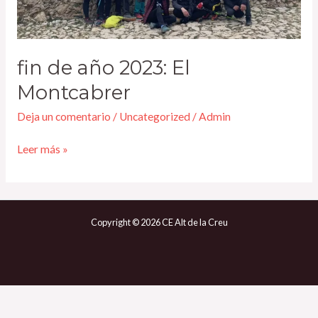
fin de año 2023: El
Montcabrer​
Deja un comentario
/
Uncategorized
/
Admin
Leer más »
Copyright © 2026 CE Alt de la Creu